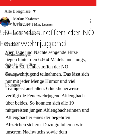
Alle Ereignisse
Markus Kasbauer
Alle Ereignisse
9. Juli 2024
1 Min. Lesezeit
50. Landestreffen der NÖ
Technische Einsätze
Feuerwehrjugend
Brände
Vier Tage und Nächte sengende Hitze 
Veranstaltungen
liegen hinter den 6.664 Mädels und Jungs, 
Schadstoffeinsätze
die am 50. Landestreffen der NÖ 
Feuerwehrjugend teilnahmen. Das lässt sich 
Sonstiges
nur mit jeder Menge Humor und viel 
Übungen
Teamgeist aushalten. Glücklicherweise 
verfügt die Feuerwehrjugend Altlengbach 
über beides. So konnten sich alle 19 
mitgereisten jungen Altlengbacherinnen und 
Altlengbacher eines der begehrten 
Abzeichen sichern. Dazu gratulieren wir 
unserem Nachwuchs sowie dem 