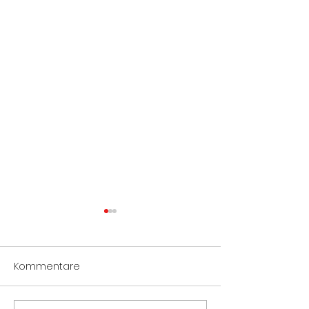
Kommentare
PKW Brand A1