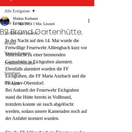
Alle Ereignisse
Markus Kasbauer
Alle Ereignisse
14. Mai 2024
1 Min. Lesezeit
B2 Brand Gartenhütte.
Technische Einsätze
In der Nacht auf den 14. Mai wurde die 
Brände
Freiwillige Feuerwehr Altlengbach kurz vor 
Veranstaltungen
Mitternacht zu einer brennenden 
Gartenhütte in Eichgraben alarmiert.
Schadstoffeinsätze
Ebenfalls alarmiert wurden die FF 
Sonstiges
Eichgraben, die FF Maria Anzbach und die 
FF Unter-Oberndorf.
Übungen
Bei Ankunft der Feuerwehr Eichgraben 
stand die Hütte bereits in Vollbrand, 
trotzdem konnte sie rasch abgelöscht 
werden, sodass unsere Kameraden noch auf 
der Anfahrt storniert wurden. 