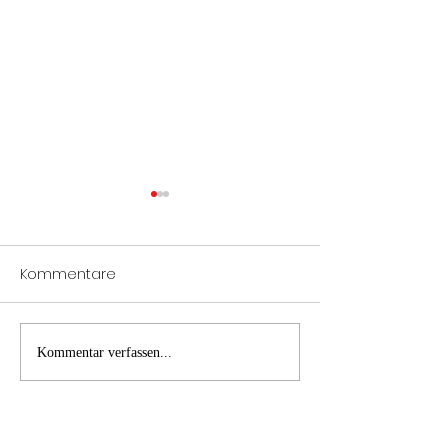
Kommentare
PKW Brand A1
B2 Brand Inne
Kommentar verfassen...