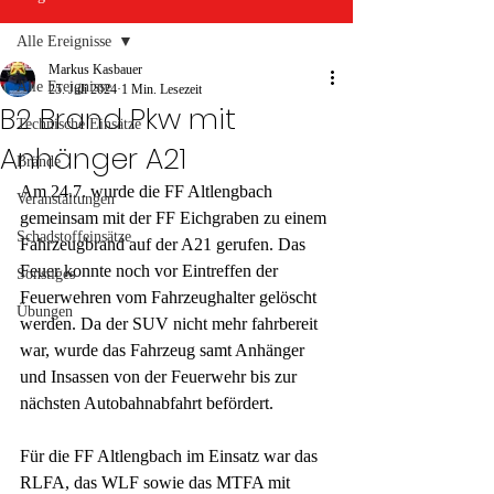
Alle Ereignisse
Markus Kasbauer
Alle Ereignisse
25. Juli 2024
1 Min. Lesezeit
B2 Brand Pkw mit
Technische Einsätze
Anhänger A21
Brände
Am 24.7. wurde die FF Altlengbach 
Veranstaltungen
gemeinsam mit der FF Eichgraben zu einem 
Schadstoffeinsätze
Fahrzeugbrand auf der A21 gerufen. Das 
Feuer konnte noch vor Eintreffen der 
Sonstiges
Feuerwehren vom Fahrzeughalter gelöscht 
Übungen
werden. Da der SUV nicht mehr fahrbereit 
war, wurde das Fahrzeug samt Anhänger 
und Insassen von der Feuerwehr bis zur 
nächsten Autobahnabfahrt befördert. 
Für die FF Altlengbach im Einsatz war das 
RLFA, das WLF sowie das MTFA mit 