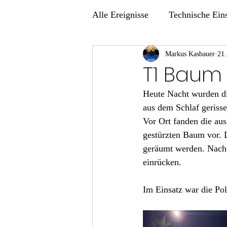
Alle Ereignisse
Technische Ein
Übungen
Markus Kasbauer
21.
T1 Baum 
Heute Nacht wurden di
aus dem Schlaf geriss
Vor Ort fanden die au
gestürzten Baum vor. 
geräumt werden. Nach 
einrücken.
Im Einsatz war die Po