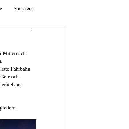
e
Sonstiges
r Mitternacht 
n.
ette Fahrbahn, 
aße rasch 
Gerätehaus 
liedern.