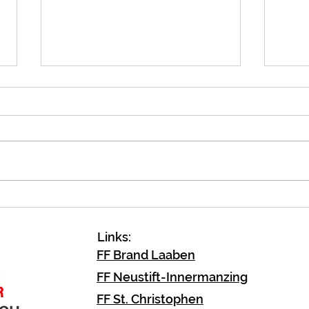
Notö
Verkehrsunfall
Fahrzeugbergung
Links:
FF Brand Laaben
FF Neustift-Innermanzing
FF St. Christophen