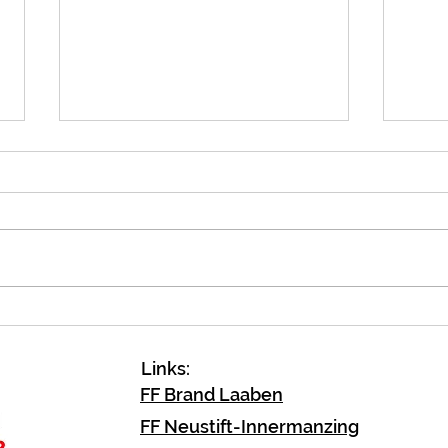
Notö
Verkehrsunfall
Fahrzeugbergung
Links:
FF Brand Laaben
FF Neustift-Innermanzing