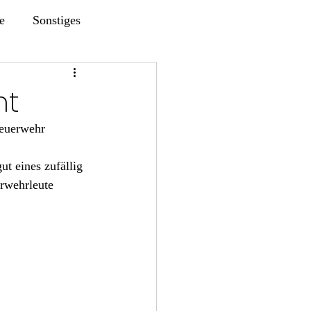
e
Sonstiges
ht
Feuerwehr 
t eines zufällig 
rwehrleute 