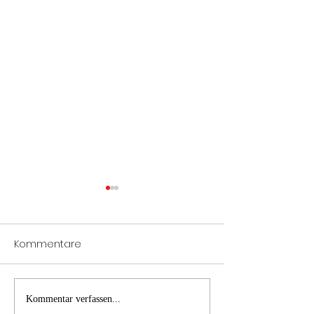
Kommentare
Verkehrsunfall
LKW Brand-
Kommentar verfassen...