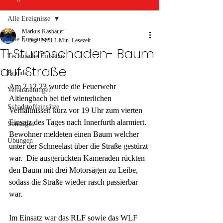
Alle Ereignisse
Markus Kasbauer
Alle Ereignisse
3. Dez. 2023
1 Min. Lesezeit
T1 Sturmschaden- Baum
Technische Einsätze
auf Straße
Brände
Am 2.12.23 wurde die Feuerwehr 
Veranstaltungen
Altlengbach bei tief winterlichen 
Schadstoffeinsätze
Verhältnissen kurz vor 19 Uhr zum vierten 
Einsatz des Tages nach Innerfurth alarmiert. 
Sonstiges
Bewohner meldeten einen Baum welcher 
Übungen
unter der Schneelast über die Straße gestürzt 
war.  Die ausgerückten Kameraden rückten 
den Baum mit drei Motorsägen zu Leibe, 
sodass die Straße wieder rasch passierbar 
war.
Im Einsatz war das RLF sowie das WLF 