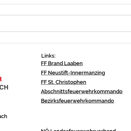
Notö
Verkehrsunfall
Fahrzeugbergung
Links:
FF Brand Laaben
FF Neustift-Innermanzing
FF St. Christophen
Abschnittsfeuerwehrkommando
Bezirksfeuerwehrkommando
ach