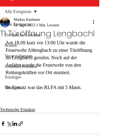
Alle Ereignisse
Markus Kasbauer
Alle Ereignisse
18. Sept. 2023
1 Min. Lesezeit
T1 Türöffnung Lengbachl
Technische Einsätze
Am 18.09 kurz vor 13:00 Uhr wurde die 
Brände
Feuerwehr Altlengbach zu einer Türöffnung 
Veranstaltungen
im Lengbachl gerufen. Noch auf der 
Anfahrt wurde die Feuerwehr von den 
Schadstoffeinsätze
Rettungskräften vor Ort storniert.
Sonstiges
Im Einsatz war das RLFA mit 5 Mann.
Übungen
Technische Einsätze