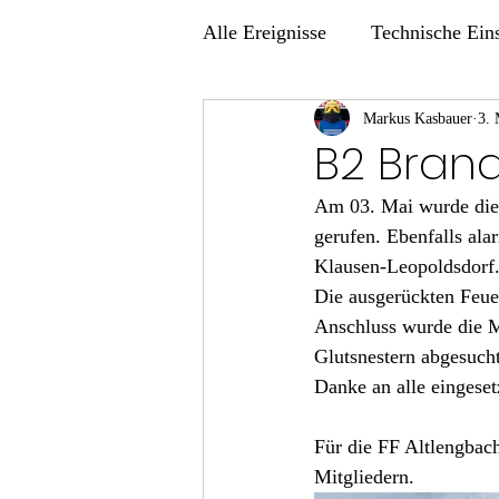
Alle Ereignisse
Technische Ein
Übungen
Markus Kasbauer
3. 
B2 Brand
Am 03. Mai wurde die
gerufen. Ebenfalls al
Klausen-Leopoldsdorf.
Die ausgerückten Feue
Anschluss wurde die M
Glutsnestern abgesucht
Danke an alle eingeset
Für die FF Altlengba
Mitgliedern.