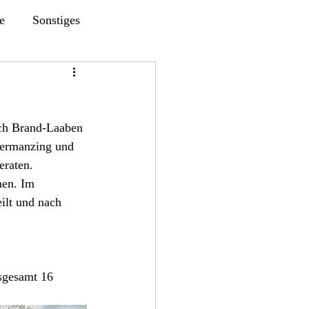
e
Sonstiges
ch Brand-Laaben 
nermanzing und 
eraten.
en. Im 
ilt und nach 
sgesamt 16 