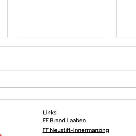
PKW Brand A1
B2 B
Links:
FF Brand Laaben
FF Neustift-Innermanzing