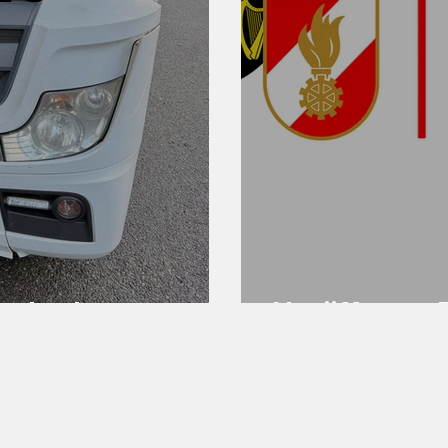
rschaden
Notöffnung 