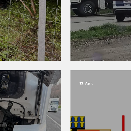
g A21
Verkehrsunf
13. Apr.
ES