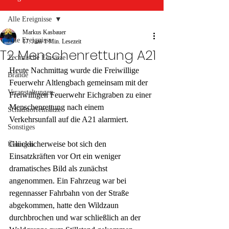
Alle Ereignisse
Markus Kasbauer
Alle Ereignisse
17. Juni
1 Min. Lesezeit
T2 Menschenrettung A21
Technische Einsätze
Heute Nachmittag wurde die Freiwillige 
Brände
Feuerwehr Altlengbach gemeinsam mit der 
Veranstaltungen
Freiwilligen Feuerwehr Eichgraben zu einer 
Menschenrettung nach einem 
Schadstoffeinsätze
Verkehrsunfall auf die A21 alarmiert.
Sonstiges
Glücklicherweise bot sich den 
Übungen
Einsatzkräften vor Ort ein weniger 
dramatisches Bild als zunächst 
angenommen. Ein Fahrzeug war bei 
regennasser Fahrbahn von der Straße 
abgekommen, hatte den Wildzaun 
durchbrochen und war schließlich an der 