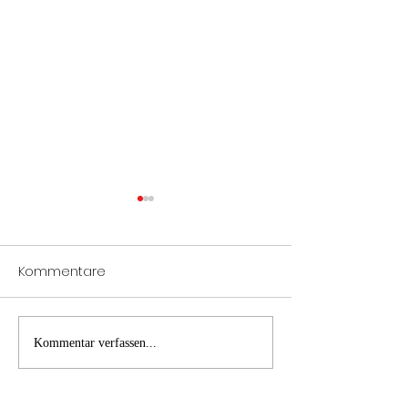
Kommentare
PKW Brand A1
B2 Brand Inne
Kommentar verfassen...