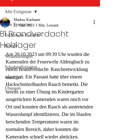
Alle Ereignisse
Markus Kasbauer
Alle Ereignisse
21. Okt. 2023
1 Min. Lesezeit
B1 Brandverdacht
Technische Einsätze
Holzlager
Brände
Am 20.10.2023 um 09:39 Uhr wurden die 
Veranstaltungen
Kameraden der Feuerwehr Altlengbach zu 
Schadstoffeinsätze
einem Brandverdacht- Rauchentwicklung 
alarmiert. Ein Passant hatte über einem 
Sonstiges
Hackschnitzelhaufen Rauch bemerkt. Die 
Übungen
bereits zu einer Übung im Kindergarten 
ausgerückten Kameraden waren rasch vor 
Ort und konnten den Rauch als austretenden 
Wasserdampf identifizieren. Die im Haufen 
herschenden Temperaturen waren im 
normalen Bereich, daher konnten die 
Kameraden schnell wieder abrücken.