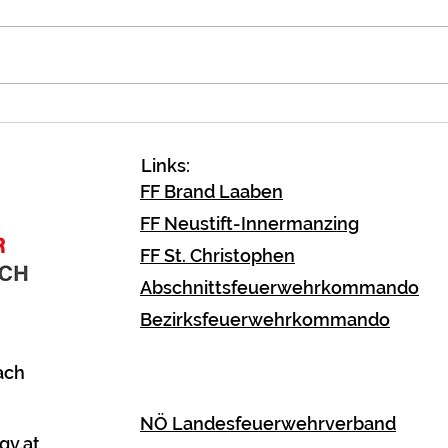
PKW Brand A1
B2 B
Links:
FF Brand Laaben
FF Neustift-Innermanzing
FF St. Christophen
Abschnittsfeuerwehrkommando
Bezirksfeuerwehrkommando
ach
NÖ Landesfeuerwehrverband
gv.at