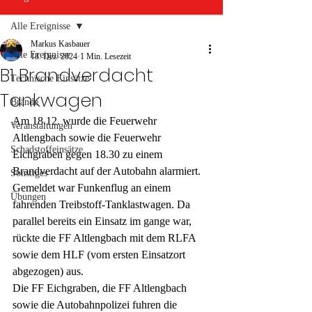
Alle Ereignisse
Markus Kasbauer
Alle Ereignisse
18. Dez. 2024
1 Min. Lesezeit
B1 Brandverdacht
Technische Einsätze
Tankwagen
Brände
Am 18.12. wurde die Feuerwehr 
Veranstaltungen
Altlengbach sowie die Feuerwehr 
Schadstoffeinsätze
Eichgraben gegen 18.30 zu einem 
Brandverdacht auf der Autobahn alarmiert.
Sonstiges
Gemeldet war Funkenflug an einem 
Übungen
fahrenden Treibstoff-Tanklastwagen. Da 
parallel bereits ein Einsatz im gange war, 
rückte die FF Altlengbach mit dem RLFA 
sowie dem HLF (vom ersten Einsatzort 
abgezogen) aus. 
Die FF Eichgraben, die FF Altlengbach 
sowie die Autobahnpolizei fuhren die 