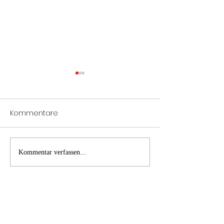
Kommentare
PKW Brand A1
B2 Brand Inne
Kommentar verfassen...