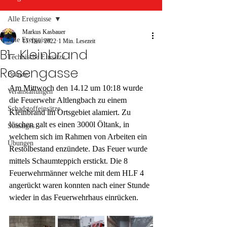
Alle Ereignisse
Markus Kasbauer
Alle Ereignisse
15. Dez. 2022
1 Min. Lesezeit
B1- Kleinbrand
Technische Einsätze
Rosengasse
Brände
Am Mittwoch den 14.12 um 10:18 wurde 
Veranstaltungen
die Feuerwehr Altlengbach zu einem 
Schadstoffeinsätze
Kleinbrand im Ortsgebiet alamiert. Zu 
löschen galt es einen 3000l Öltank, in 
Sonstiges
welchem sich im Rahmen von Arbeiten ein 
Übungen
Restölbestand enzündete. Das Feuer wurde 
mittels Schaumteppich erstickt. Die 8 
Feuerwehrmänner welche mit dem HLF 4 
angerückt waren konnten nach einer Stunde 
wieder in das Feuerwehrhaus einrücken.