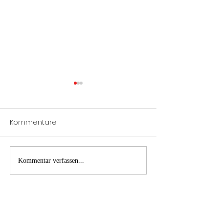
Kommentare
PKW Brand A1
B2 Brand Inne
Kommentar verfassen...