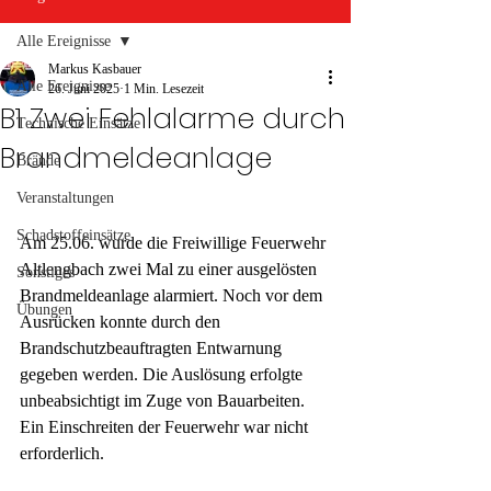
Alle Ereignisse
Markus Kasbauer
Alle Ereignisse
26. Juni 2025
1 Min. Lesezeit
B1 Zwei Fehlalarme durch
Technische Einsätze
Brandmeldeanlage
Brände
Veranstaltungen
Schadstoffeinsätze
Am 25.06. wurde die Freiwillige Feuerwehr 
Altlengbach zwei Mal zu einer ausgelösten 
Sonstiges
Brandmeldeanlage alarmiert. Noch vor dem 
Übungen
Ausrücken konnte durch den 
Brandschutzbeauftragten Entwarnung 
gegeben werden. Die Auslösung erfolgte 
unbeabsichtigt im Zuge von Bauarbeiten.
Ein Einschreiten der Feuerwehr war nicht 
erforderlich.