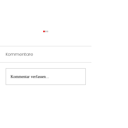
Kommentare
PKW Brand A1
B2 Brand Inne
Kommentar verfassen...