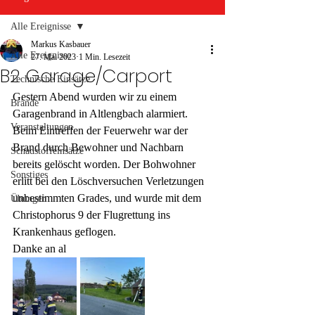
Alle Ereignisse
Markus Kasbauer
Alle Ereignisse
27. Mai 2023
1 Min. Lesezeit
B2 Garage/Carport
Technische Einsätze
Gestern Abend wurden wir zu einem 
Brände
Garagenbrand in Altlengbach alarmiert.
Veranstaltungen
Beim Eintreffen der Feuerwehr war der 
Brand durch Bewohner und Nachbarn 
Schadstoffeinsätze
bereits gelöscht worden. Der Bohwohner 
Sonstiges
erlitt bei den Löschversuchen Verletzungen 
unbestimmten Grades, und wurde mit dem 
Übungen
Christophorus 9 der Flugrettung ins 
Krankenhaus geflogen.
Danke an al