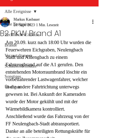
Alle Ereignisse
Markus Kasbauer
Alle Ereignisse
20. Sept. 2023
1 Min. Lesezeit
B2 PKW Brand A1
Technische Einsätze
Am 20.09. kurz nach 18:00 Uhr wurden die 
Brände
Feuerwehren Eichgraben, Neulengbach 
Veranstaltungen
Stadt und Altlengbach zu einem 
Fahrzeugbrand auf die A1 gerufen. Den 
Schadstoffeinsätze
entstehenden Motorraumbrand löschte ein 
Sonstiges
vorbeifahrender Lastwagenfahrer, welcher 
in die andere Fahrtrichtung unterwegs 
Übungen
gewesen ist. Bei Ankunft der Kameraden 
wurde der Motor gekühlt und mit der 
Wärmebildkamera kontrolliert.
Anschließend wurde das Fahrzeug von der 
FF Neulengbach-Stadt abtransportiert.
Danke an alle beteiligten Rettungskräfte für 