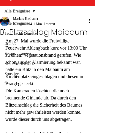
Alle Ereignisse
Markus Kasbauer
Alle Ereignisse
27. Mai 2024
1 Min. Lesezeit
B1-Blitzschlag Maibaum
Technische Einsätze
Am 27. Mai wurde die Freiwillige 
Brände
Feuerwehr Altlengbach kurz vor 13:00 Uhr 
Veranstaltungen
zu einem Vegetationsbrand gerufen. Wie 
schon aus der Alarmierung bekannt war, 
Schadstoffeinsätze
hatte ein Blitz in den Maibaum am 
Sonstiges
Kirchenplatz eingeschlagen und diesen in 
Brand gesteckt.
Übungen
Die Kameraden löschten die noch 
brennende Girlande ab. Da durch den 
Blitzeinschlag die Sicherheit des Baumes 
nicht mehr gewährleistet werden konnte, 
wurde dieser durch uns abgetragen.