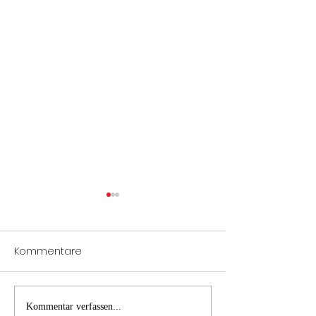
Kommentare
Verkehrsunfall
LKW Brand-
Kommentar verfassen...