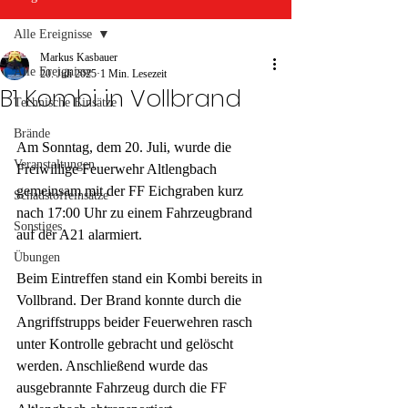
Alle Ereignisse
Markus Kasbauer
Alle Ereignisse
20. Juli 2025
1 Min. Lesezeit
B1 Kombi in Vollbrand
Technische Einsätze
Brände
Am Sonntag, dem 20. Juli, wurde die 
Veranstaltungen
Freiwillige Feuerwehr Altlengbach 
gemeinsam mit der FF Eichgraben kurz 
Schadstoffeinsätze
nach 17:00 Uhr zu einem Fahrzeugbrand 
Sonstiges
auf der A21 alarmiert.
Übungen
Beim Eintreffen stand ein Kombi bereits in 
Vollbrand. Der Brand konnte durch die 
Angriffstrupps beider Feuerwehren rasch 
unter Kontrolle gebracht und gelöscht 
werden. Anschließend wurde das 
ausgebrannte Fahrzeug durch die FF 