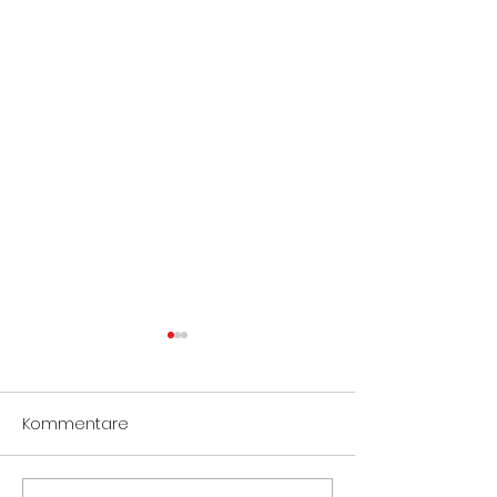
Kommentare
Notöffnung Tür