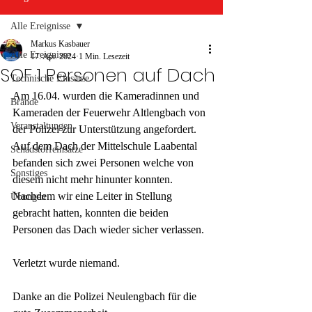
Alle Ereignisse
Markus Kasbauer
Alle Ereignisse
17. Apr. 2024
1 Min. Lesezeit
SOF 1 Personen auf Dach
Technische Einsätze
Am 16.04. wurden die Kameradinnen und 
Brände
Kameraden der Feuerwehr Altlengbach von 
Veranstaltungen
der Polizei zur Unterstützung angefordert.
Auf dem Dach der Mittelschule Laabental 
Schadstoffeinsätze
befanden sich zwei Personen welche von 
Sonstiges
diesem nicht mehr hinunter konnten. 
Nachdem wir eine Leiter in Stellung 
Übungen
gebracht hatten, konnten die beiden 
Personen das Dach wieder sicher verlassen.
Verletzt wurde niemand.
Danke an die Polizei Neulengbach für die 