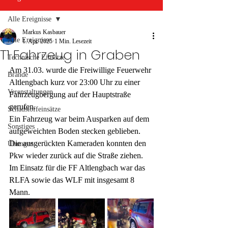
Alle Ereignisse
Markus Kasbauer
Alle Ereignisse
1. Apr. 2025
1 Min. Lesezeit
T1 Fahrzeug in Graben
Technische Einsätze
Am 31.03. wurde die Freiwillige Feuerwehr 
Brände
Altlengbach kurz vor 23:00 Uhr zu einer 
Veranstaltungen
Fahrzeugbergung auf der Hauptstraße 
gerufen. 
Schadstoffeinsätze
Ein Fahrzeug war beim Ausparken auf dem 
Sonstiges
aufgeweichten Boden stecken geblieben. 
Die ausgerückten Kameraden konnten den 
Übungen
Pkw wieder zurück auf die Straße ziehen.
Im Einsatz für die FF Altlengbach war das 
RLFA sowie das WLF mit insgesamt 8 
Mann.