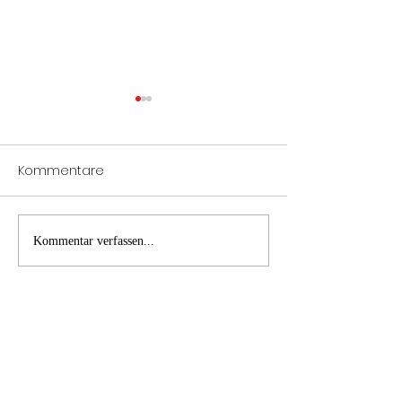
Kommentare
Notöffnung Tür
Verkehrsunfall
Kommentar verfassen...
Fahrzeugbergung