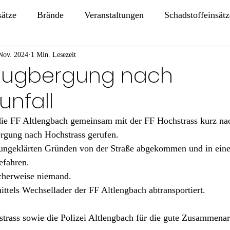
sätze
Brände
Veranstaltungen
Schadstoffeinsätz
Nov. 2024
1 Min. Lesezeit
zeugbergung nach
unfall
ie FF Altlengbach gemeinsam mit der FF Hochstrass kurz na
rgung nach Hochstrass gerufen.
ungeklärten Gründen von der Straße abgekommen und in ein
efahren. 
icherweise niemand.
ttels Wechsellader der FF Altlengbach abtransportiert.
trass sowie die Polizei Altlengbach für die gute Zusammenar