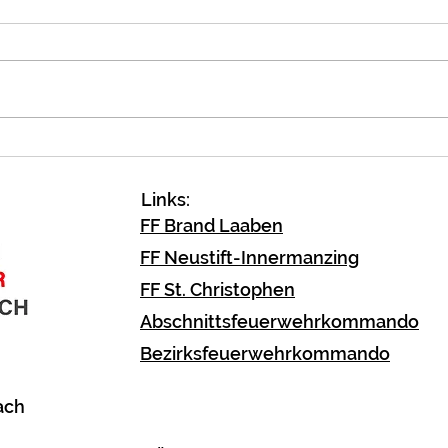
Notö
Verkehrsunfall
Fahrzeugbergung
Links:
FF Brand Laaben
FF Neustift-Innermanzing
FF St. Christophen
Abschnittsfeuerwehrkommando
Bezirksfeuerwehrkommando
ach