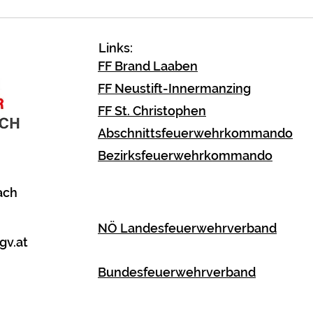
Verkehrsunfall
Fahrzeugbergung
Links:
FF Brand Laaben
FF Neustift-Innermanzing
FF St. Christophen
Abschnittsfeuerwehrkommando
Bezirksfeuerwehrkommando
ach
NÖ Landesfeuerwehrverband
gv.at
Bundesfeuerwehrverband