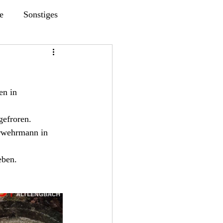
e
Sonstiges
n in 
gefroren.
rwehrmann in 
eben. 