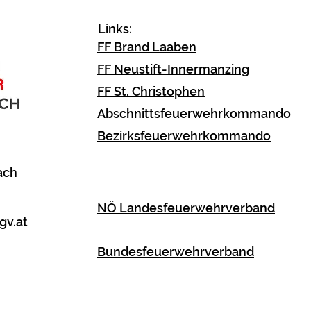
Fahrzeugbergung
Links:
FF Brand Laaben
FF Neustift-Innermanzing
FF St. Christophen
Abschnittsfeuerwehrkommando
Bezirksfeuerwehrkommando
ach
NÖ Landesfeuerwehrverband
gv.at
Bundesfeuerwehrverband