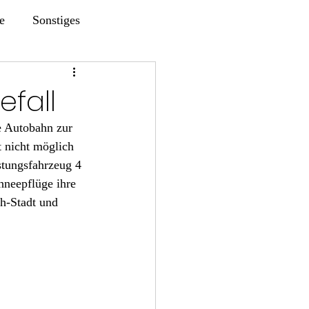
e
Sonstiges
fall
e Autobahn zur 
 nicht möglich 
stungsfahrzeug 4 
hneepflüge ihre 
h-Stadt und  