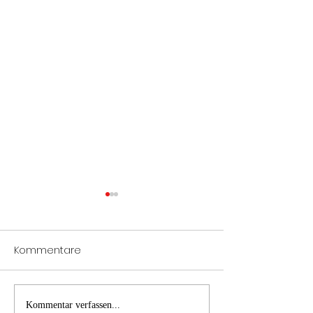
Kommentare
Notöffnung Tür
Verkehrsunfall
Kommentar verfassen...