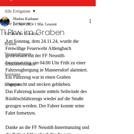
Alle Ereignisse
Markus Kasbauer
Alle Ereignisse
24. Nov. 2024
1 Min. Lesezeit
T1 Pkw im Graben
Technische Einsätze
Am Sonntag, dem 24.11.24, wurde die 
Brände
Freiwillige Feuerwehr Altlengbach 
Veranstaltungen
gemeinsam mit der FF Neustift-
Innermanzing um 04:00 Uhr Früh zu einer 
Schadstoffeinsätze
Fahrzeugbergung in Mannersdorf alarmiert. 
Sonstiges
Ein Fahrzeug war in einen Graben 
abgerutscht und stecken geblieben.
Übungen
Das Fahrzeug konnte mittels Seilwinde des 
Rüstlöschfahrzeugs wieder auf die Straße 
gezogen werden. Der Fahrer konnte seine 
Fahrt fortsetzen.
Danke an die FF Neustift-Innermanzing und 