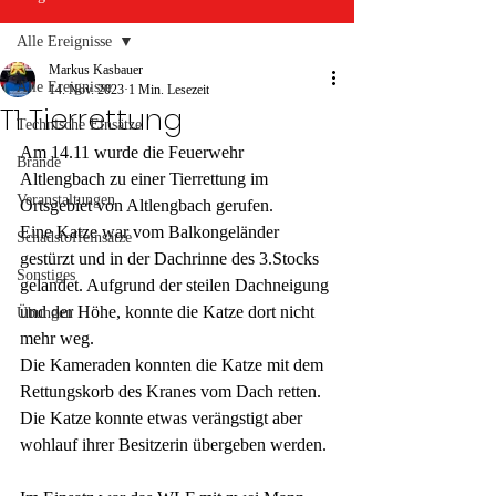
Alle Ereignisse
Markus Kasbauer
Alle Ereignisse
14. Nov. 2023
1 Min. Lesezeit
T1 Tierrettung
Technische Einsätze
Am 14.11 wurde die Feuerwehr 
Brände
Altlengbach zu einer Tierrettung im 
Veranstaltungen
Ortsgebiet von Altlengbach gerufen. 
Eine Katze war vom Balkongeländer 
Schadstoffeinsätze
gestürzt und in der Dachrinne des 3.Stocks 
Sonstiges
gelandet. Aufgrund der steilen Dachneigung 
und der Höhe, konnte die Katze dort nicht 
Übungen
mehr weg. 
Die Kameraden konnten die Katze mit dem 
Rettungskorb des Kranes vom Dach retten.
Die Katze konnte etwas verängstigt aber 
wohlauf ihrer Besitzerin übergeben werden.