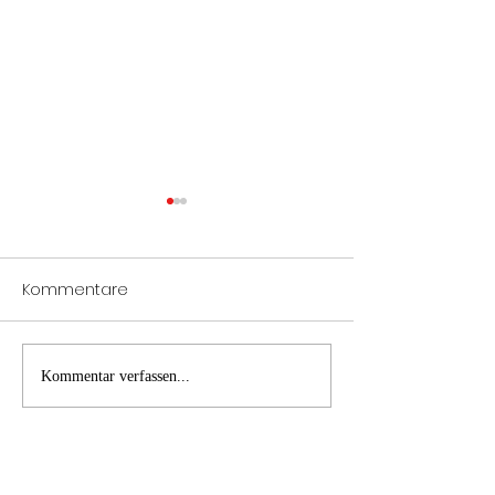
Kommentare
Notöffnung Tür
Verkehrsunfall
Kommentar verfassen...
Fahrzeugbergung