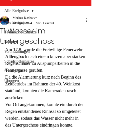
Alle Ereignisse
Markus Kasbauer
Alle Ereignisse
18. Aug. 2024
1 Min. Lesezeit
T1 Wasser im
Technische Einsätze
Untergeschoss
Brände
Am 17.8. wurde die Freiwillige Feuerwehr 
Veranstaltungen
Altlengbach nach einem kurzen aber starken 
Schadstoffeinsätze
Regenschauer zu Auspumparbeiten in die 
Tannergasse gerufen.
Sonstiges
Da die Alarmierung kurz nach Beginn des 
Übungen
Zeltbetriebs im Rahmen der 40. Weinkost 
stattfand, konnten die Kameraden rasch 
ausrücken.
Vor Ort angekommen, konnte ein durch den 
Regen entstandenes Rinnsal so umgeleitet 
werden, sodass das Wasser nicht mehr in 
das Untergeschoss eindringen konnte. 