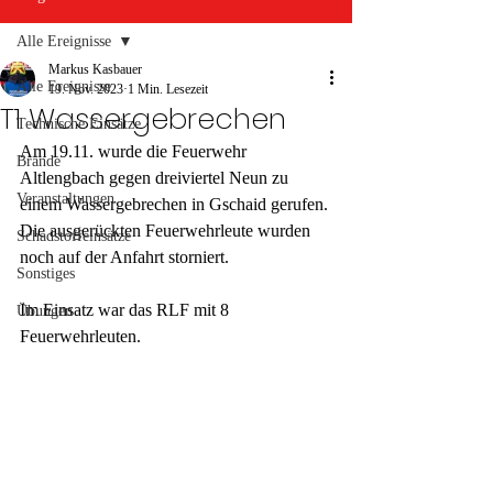
Alle Ereignisse
Markus Kasbauer
Alle Ereignisse
19. Nov. 2023
1 Min. Lesezeit
T1 Wassergebrechen
Technische Einsätze
Am 19.11. wurde die Feuerwehr 
Brände
Altlengbach gegen dreiviertel Neun zu 
Veranstaltungen
einem Wassergebrechen in Gschaid gerufen. 
Die ausgerückten Feuerwehrleute wurden 
Schadstoffeinsätze
noch auf der Anfahrt storniert.
Sonstiges
Im Einsatz war das RLF mit 8 
Übungen
Feuerwehrleuten. 