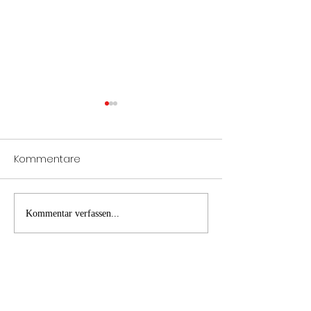
Kommentare
Notöffnung Tür
Verkehrsunfall
Kommentar verfassen...
Fahrzeugbergung