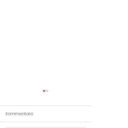
Kommentare
Notöffnung Tür