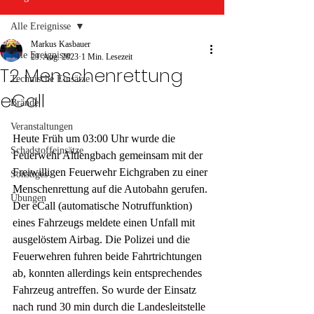
Alle Ereignisse
Markus Kasbauer
Alle Ereignisse
29. Aug. 2023
1 Min. Lesezeit
T2 Menschenrettung
Technische Einsätze
eCall
Brände
Veranstaltungen
Heute Früh um 03:00 Uhr wurde die 
Schadstoffeinsätze
Feuerwehr Altlengbach gemeinsam mit der 
Freiwilligen Feuerwehr Eichgraben zu einer 
Sonstiges
Menschenrettung auf die Autobahn gerufen. 
Übungen
Der eCall (automatische Notruffunktion) 
eines Fahrzeugs meldete einen Unfall mit 
ausgelöstem Airbag. Die Polizei und die 
Feuerwehren fuhren beide Fahrtrichtungen 
ab, konnten allerdings kein entsprechendes 
Fahrzeug antreffen. So wurde der Einsatz 
nach rund 30 min durch die Landesleitstelle 