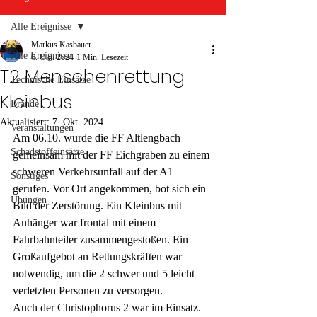
Alle Ereignisse
Markus Kasbauer
Alle Ereignisse
6. Okt. 2024
1 Min. Lesezeit
T2 Menschenrettung
Technische Einsätze
Kleinbus
Brände
Aktualisiert:
7. Okt. 2024
Veranstaltungen
Am 06.10. wurde die FF Altlengbach 
Schadstoffeinsätze
gemeinsam mit der FF Eichgraben zu einem 
schweren Verkehrsunfall auf der A1 
Sonstiges
gerufen. Vor Ort angekommen, bot sich ein 
Übungen
Bild der Zerstörung. Ein Kleinbus mit 
Anhänger war frontal mit einem 
Fahrbahnteiler zusammengestoßen. Ein 
Großaufgebot an Rettungskräften war 
notwendig, um die 2 schwer und 5 leicht 
verletzten Personen zu versorgen. 
Auch der Christophorus 2 war im Einsatz.