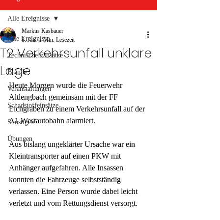
Alle Ereignisse
Markus Kasbauer
Alle Ereignisse
8. Jan.
1 Min. Lesezeit
T2 Verkehrsunfall unklare
Technische Einsätze
Lage
Brände
Heute Morgen wurde die Feuerwehr 
Veranstaltungen
Altlengbach gemeinsam mit der FF 
Schadstoffeinsätze
Eichgraben zu einem Verkehrsunfall auf der 
A1 Westautobahn alarmiert.
Sonstiges
Übungen
Aus bislang ungeklärter Ursache war ein 
Kleintransporter auf einen PKW mit 
Anhänger aufgefahren. Alle Insassen 
konnten die Fahrzeuge selbstständig 
verlassen. Eine Person wurde dabei leicht 
verletzt und vom Rettungsdienst versorgt.