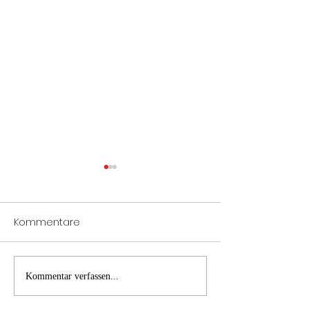
Kommentare
Notöffnung Tür
Verkehrsunfall
Kommentar verfassen...
Fahrzeugbergung