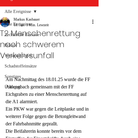
Alle Ereignisse
Markus Kasbauer
Alle Ereignisse
18. Jan.
1 Min. Lesezeit
T2 Menschenrettung
Technische Einsätze
nach schwerem
Brände
Verkehrsunfall
Veranstaltungen
Schadstoffeinsätze
Sonstiges
Am Nachmittag des 18.01.25 wurde die FF 
Altlengbach gemeinsam mit der FF 
Übungen
Eichgraben zu einer Menschenrettung auf 
die A1 alarmiert.
Ein PKW war gegen die Leitplanke und in 
weiterer Folge gegen die Betongleitwand 
der Fahrbahnmitte geprallt.
Die Beifahrerin konnte bereits vor dem 