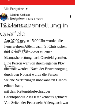
Alle Ereignisse
Markus Kasbauer
Alle Ereignisse
8. Sept. 2023
1 Min. Lesezeit
T2 Menschenrettung in
Technische Einsätze
Querfeld
Brände
Am 07.09 gegen 15:00 Uhr wurden die 
Veranstaltungen
Feuerwehren Altlengbach, St-Christophen 
Schadstoffeinsätze
und Neulengbach-Stadt zu einer 
Mennschenrettung nach Querfeld gerufen. 
Sonstiges
Eine Person war von ihrem eigenen Pkw 
Übungen
überrollt werden. Nach der Erstversorgung 
durch den Notarzt wurde die Person, 
welche Verletzungen unbekannten Grades 
erlitten hatte, 
mit dem Rettungshubschrauber 
Christophorus 2 ins Krankenhaus gebracht.
Von Seiten der Feuerwehr Altlengbach war 