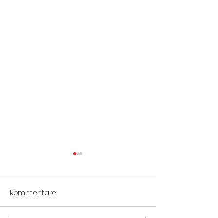
Kommentare
Notöffnung Tür